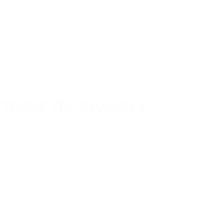
TEMPLE ZEN RYUMON JI
7, rue du château d'eau
FR-67340 Weiterswiller
email
info@meditation-zen.org