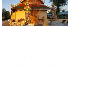
La Pagode WAT
SIMOUNGKHOUNE
L’environnement idéal, le
contact direct avec la nature et
les saisons, le silence et la
tranquillité du voisinage offrent
des conditions favorables à la
prière, le recueillement ainsi