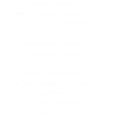
vœux du couple
Le culte des ancêtres
(Lê Vu Lan – ULLABANA)
(*) elle a pour vocation
d’inculquer les valeurs
fondamentales de
la culture vietnamienne et
les principes de la doctrine
bouddhiste
à travers les différentes
activités.