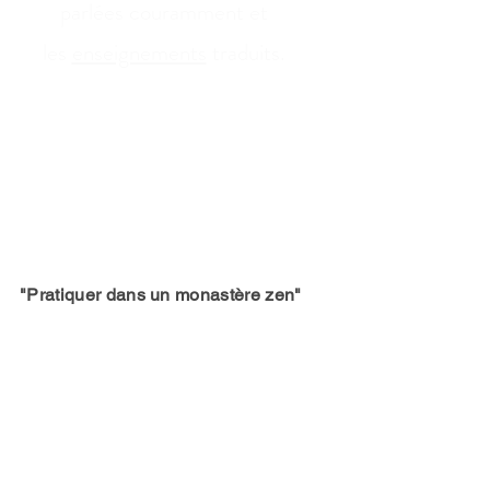
parlées couramment et
les
enseignements
traduits.
"Pratiquer dans un monastère zen"