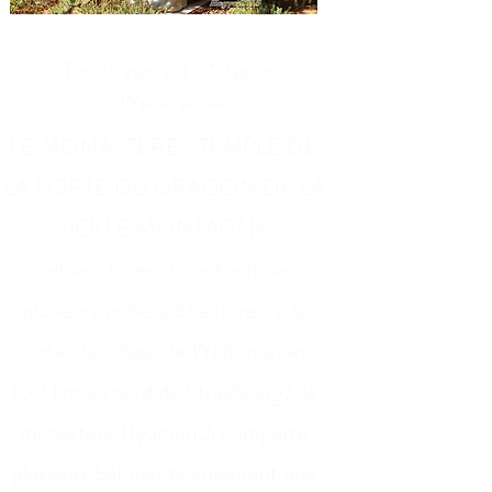
Temple Zen Ryumonji
Ecole zen sôtô
* Japon
*
Weiterswiller
LE MONASTÈRE : TEMPLE DE
LA PORTE DU DRAGON DE LA
VIEILLE MONTAGNE.
Situé à l'orée d'une forêt de
plusieurs milliers d'hectares, à la
sortie du village de Weiterswiller
(50 km au nord de Strasbourg), le
monastère Ryumon Ji comporte
plusieurs bâtiments entourant une