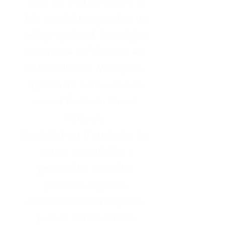
pour les Vietnamiens à la
fois un abri temporel et un
refuge spirituel. La religion
dominante au Vietnam est
le bouddhisme Mahayana,
également connu sous le
nom d’École du Grand
Véhicule.
Son idéal est d’atteindre les
vertus essentielles :
générosité, moralité,
patience, vigueur,
concentration et sagesse,
puis de rester dans le