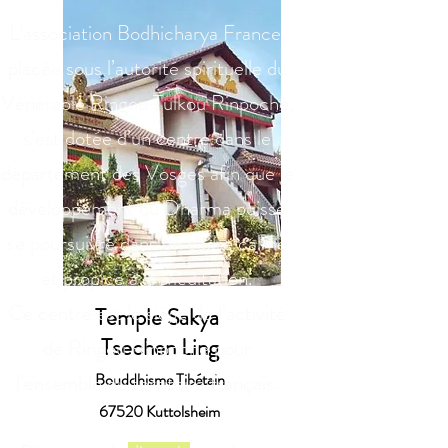
L’association Bodhicharya France,
placée sous l’autorité spirituelle du
Vénérable Ringou Tulkou Rinpoché,
s’est dotée d’un centre dans le
département des Vosges afin que le
développement du Dharma puisse
se poursuivre dans un cadre calme
et propice à la méditation.
Ce centre est le siège de l’activité
Temple Sakya
Tsechen Ling
de Ringou Rinpoché pour
l’ensemble du territoire français.
Bouddhisme Tibétain
67520 Kuttolsheim