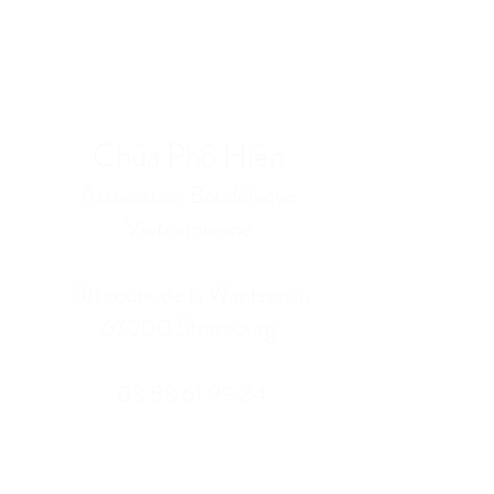
Chùa Phô Hiên
Association Bouddhique
Vietnamienne
311 route de la Wantzenau
67000 Strasbourg
03 88 61 99 34
Plus d'informations sur le
site web >