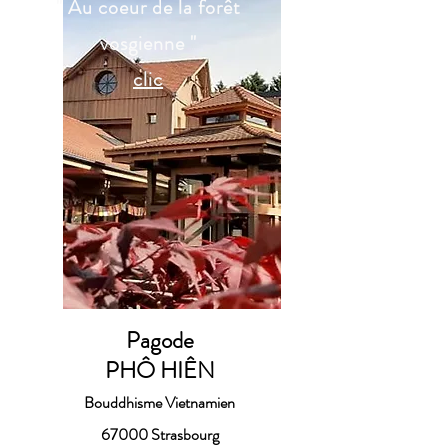
" Au coeur de la forêt
vosgienne "
clic
Pagode
PHÔ HIÊN
Bouddhisme Vietnamien
67000 Strasbourg