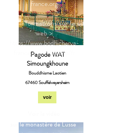
france.org
Plus d'informations sur le site
web >
https://www.bodhicharya-
france.org/index.php/fr
Pagode
WAT
Simoungkhoune
Bouddhisme Laotien
Souffelweyersheim
67460
voir
Voir la vidéo
sur le monastère de Lusse